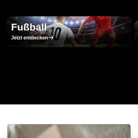
Fußball
􀄫
Jetzt entdecken