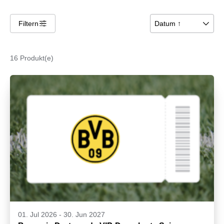
Filtern
􀌆
Datum ↑
􀆈
16 Produkt(e)
01. Jul 2026
-
30. Jun 2027