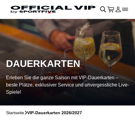
Navigation überspringen
􀄫
􀊫
Warenkor
􀍩
Login
􀉩
􀌇
DAUERKARTEN
Erleben Sie die ganze Saison mit VIP-Dauerkarten –
beste Plätze, exklusiver Service und unvergessliche Live-
Spiele!
Startseite
􀆊
VIP-Dauerkarten 2026/2027