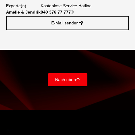
Experte(n)
Kostenlose Service Hotline
Amelie & Jendrik
040 376 77 777
􀆊
E-Mail senden
􀈠
Nach oben
􀄨