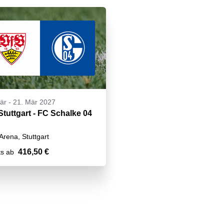
är
-
21. Mär 2027
Stuttgart - FC Schalke 04
rena, Stuttgart
416,50 €
ts ab