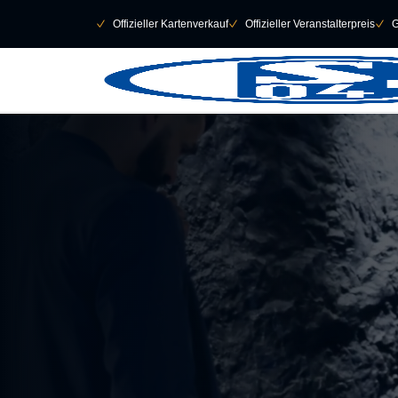
Navigation überspringen
􀄫
􀆅
Offizieller Kartenverkauf
􀆅
Offizieller Veranstalterpreis
􀆅
G