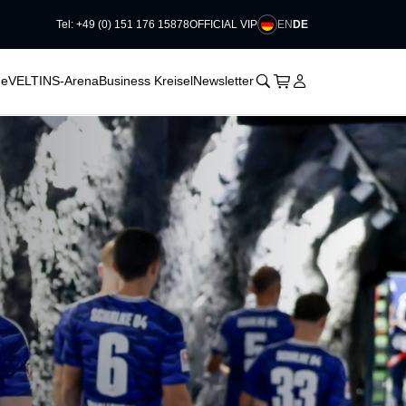
EN
DE
Tel: +49 (0) 151 176 15878
OFFICIAL VIP
􀊫
Warenkorb
􀍩
Login
􀉩
he
VELTINS-Arena
Business Kreisel
Newsletter