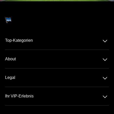
􀆈
Top-Kategorien
Dauerkarte
􀆈
About
2. Bundesliga
Über Uns
DFB-Pokal
􀆈
Legal
Kontakt
Datenschutz
Team
􀆈
Ihr VIP-Erlebnis
AGB
Häufige Fragen
Das Olympiastadion
Impressum