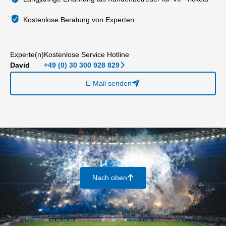
Kostenlose Beratung von Experten
Experte(n)
Kostenlose Service Hotline
David
+49 (0) 30 300 928 829
􀆊
E-Mail senden
􀈠
Nach oben
􀄨