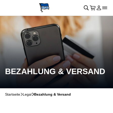
Navigation überspringen
􀄫
􀊫
Warenkor
􀍩
Login
􀉩
􀌇
BEZAHLUNG & VERSAND
Startseite
􀆊
Legal
􀆊
Bezahlung & Versand