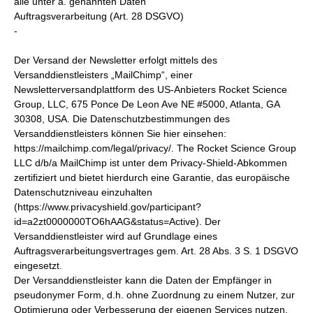
alle unter a. genannten Daten
Auftragsverarbeitung (Art. 28 DSGVO)
-
Der Versand der Newsletter erfolgt mittels des
Versanddienstleisters „MailChimp“, einer
Newsletterversandplattform des US-Anbieters Rocket Science
Group, LLC, 675 Ponce De Leon Ave NE #5000, Atlanta, GA
30308, USA. Die Datenschutzbestimmungen des
Versanddienstleisters können Sie hier einsehen:
https://mailchimp.com/legal/privacy/. The Rocket Science Group
LLC d/b/a MailChimp ist unter dem Privacy-Shield-Abkommen
zertifiziert und bietet hierdurch eine Garantie, das europäische
Datenschutzniveau einzuhalten
(https://www.privacyshield.gov/participant?
id=a2zt0000000TO6hAAG&status=Active). Der
Versanddienstleister wird auf Grundlage eines
Auftragsverarbeitungsvertrages gem. Art. 28 Abs. 3 S. 1 DSGVO
eingesetzt.
Der Versanddienstleister kann die Daten der Empfänger in
pseudonymer Form, d.h. ohne Zuordnung zu einem Nutzer, zur
Optimierung oder Verbesserung der eigenen Services nutzen,