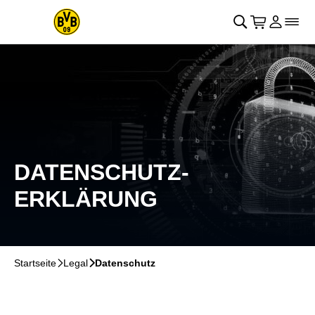
Navigation überspringen
􀄫
􀊫
Warenkor
􀍩
Login
􀉩
􀌇
DATENSCHUTZ-
ERKLÄRUNG
Startseite
􀆊
Legal
􀆊
Datenschutz